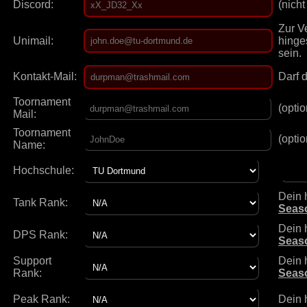
Discord:
(nicht
Zur Ve
Unimail:
hinge
sein.
Kontakt-Mail:
Darf 
Toornament
(optio
Mail:
Toornament
(optio
Name:
Hochschule:
Dein 
Tank Rank:
Seas
Dein 
DPS Rank:
Seas
Support
Dein 
Rank:
Seas
Peak Rank:
Dein 