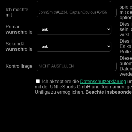
spiel
Ich möchte
mit d
mit
option
Dies i
Primär
sein, 
wunsch
rolle:
wirst.
Dies i
Sekundär
Es ka
wunsch
rolle:
Rolle 
Dieses
autom
Kontrollfrage:
Daten
werde
Ich akzeptiere die
Datenschutzerklärung
un
mit der UNI eSports GmbH und Toornament get
Uniliga zu ermöglichen.
Beachte insbesonde