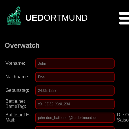
UED
ORTMUND
Overwatch
Vorname:
Nachname:
Geburtstag:
Battle.net
BattleTag:
Battle.net
E-
Die O
Mail:
Saiso